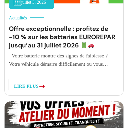
juillet 3, 2026
Actualités
Offre exceptionnelle : profitez de
-10 % sur les batteries EUROREPAR
jusqu’au 31 juillet 2026
Votre batterie montre des signes de faiblesse ?
Votre véhicule démarre difficilement ou vous
souhaitez simplement partir en vacances l’esprit
tranquille ? C’est le moment idéal pour la remplacer.
LIRE PLUS
Jusqu’au 31 juillet 2026, notre garage participe à
l’opération nationale EUROREPAR Car Service et
vous fait bénéficier de -10 % sur les batteries
EUROREPAR (hors […]