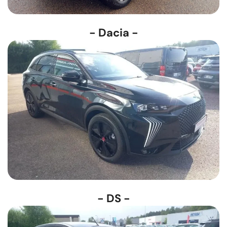
- Dacia -
- DS -