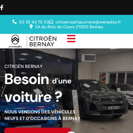
02 32 43 75 02
citroen.sarl.lauvriere@wanadoo.fr
ZA du Bois du Cours 27300 Bernay
C
I
T
R
O
Ë
N
B
E
R
N
A
Y
B
e
s
o
i
n
d
'
u
n
e
v
o
i
t
u
r
e
?
N
O
U
S
V
E
N
D
O
N
S
D
E
S
V
É
H
I
C
U
L
E
S
N
E
U
F
S
E
T
D
'
O
C
C
A
S
I
O
N
S
À
B
E
R
N
A
Y