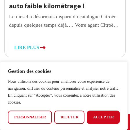
auto faible kilométrage !
Le diesel a désormais disparu du catalogue Citroën
depuis quelques temps déjà…. Votre agent Citroën
vous propose plusieurs Citroën C5 Aircross en
motorisation diesel, équipés de la boîte automatique
LIRE PLUS
EAT8, rapidement disponibles. Nos véhicules :
Année 2025
Faible kilométrage (moins de 10 000
kms)
Encore sous garantie constructeur
Cliquez ici pour voir
tous nos articles
Gestion des cookies
Véhicules déjà immatriculés en France
Aucun
Nous utilisons des cookies pour améliorer votre expérience de
malus […]
navigation, diffuser du contenu personnalisé et analyser notre trafic.
En cliquant sur "Accepter", vous consentez à notre utilisation des
cookies.
PERSONNALISER
REJETER
ACCEPTER