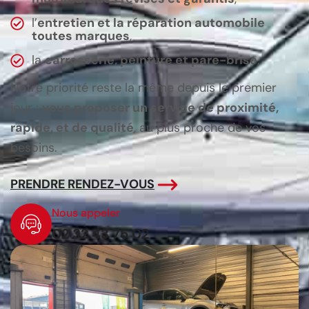
l’
entretien et la réparation automobile
toutes marques
,
la
carrosserie, peinture et pare-brise
,
Notre priorité reste la même depuis le premier
jour :
vous proposer un service de proximité,
rapide, et de qualité
, au plus proche de vos
besoins.
PRENDRE RENDEZ-VOUS
Nous appeler
02 32 43 75 02