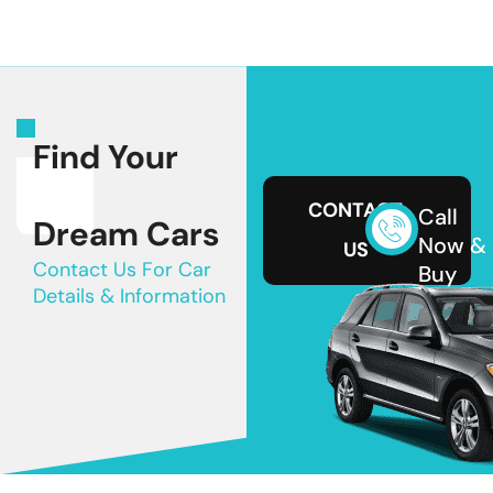
Find Your
CONTACT
Call
Dream Cars
Now &
US
Contact Us For Car
Buy
Details & Information
+124-
9999
485