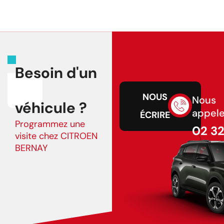
Besoin d'un
NOUS
Nous
véhicule ?
appele
ÉCRIRE
Programmez une
02 3
visite chez CITROEN
43 75
BERNAY
02