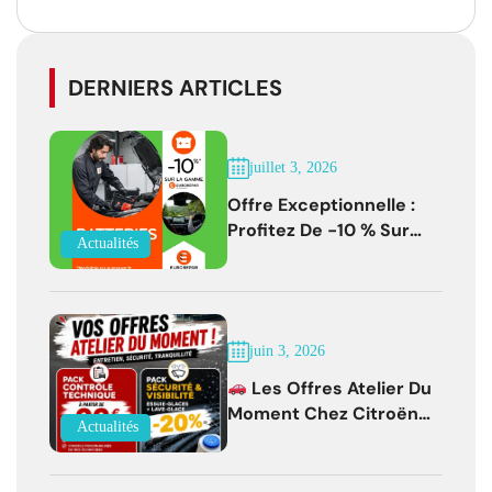
DERNIERS ARTICLES
juillet 3, 2026
Offre Exceptionnelle :
Profitez De -10 % Sur
Actualités
Les Batteries
EUROREPAR Jusqu'au 31
Juillet 2026
juin 3, 2026
Les Offres Atelier Du
Moment Chez Citroën
Actualités
Bernay !