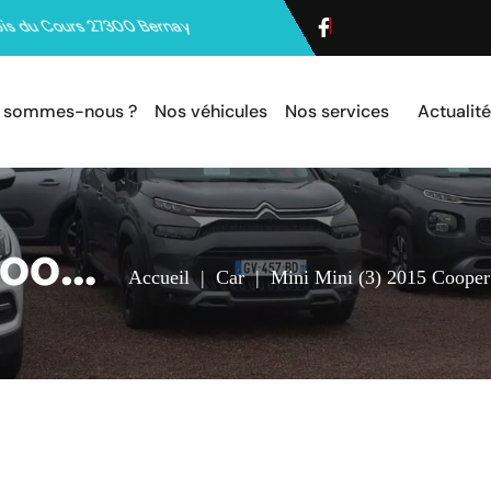
is du Cours 27300 Bernay
i sommes-nous ?
Nos véhicules
Nos services
Actualit
 Coope
Accueil
|
Car
|
Mini Mini (3) 2015 Cooper