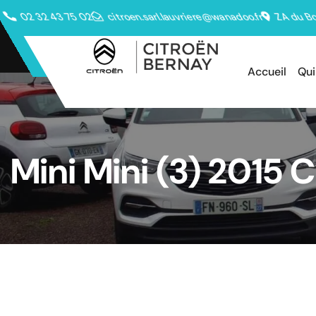
02 32 43 75 02
citroen.sarl.lauvriere@wanadoo.fr
ZA du Bo
Accueil
Qu
Mini Mini (3) 2015
r D Pack Chili 112 ch