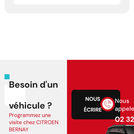
Besoin d'un
NOUS
Nous
véhicule ?
appele
ÉCRIRE
Programmez une
02 3
visite chez CITROEN
43 75
BERNAY