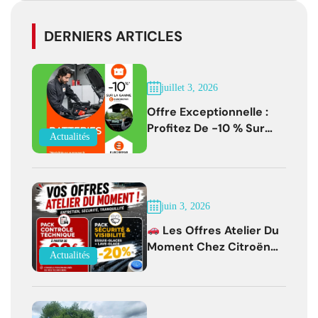
DERNIERS ARTICLES
juillet 3, 2026
Offre Exceptionnelle :
Profitez De -10 % Sur
Actualités
Les Batteries
EUROREPAR Jusqu'au 31
Juillet 2026
juin 3, 2026
Les Offres Atelier Du
Moment Chez Citroën
Actualités
Bernay !