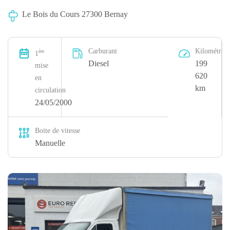
Le Bois du Cours 27300 Bernay
Carburant
Kilométrag
ère
1
Diesel
199
mise
620
en
km
circulation
24/05/2000
Boite de vitesse
Manuelle