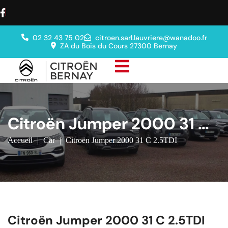
02 32 43 75 02
citroen.sarl.lauvriere@wanadoo.fr
ZA du Bois du Cours 27300 Bernay
Citroën Jumper 2000 31 C
2.5TDI
Accueil
|
Car
|
Citroën Jumper 2000 31 C 2.5TDI
Citroën Jumper 2000 31 C 2.5TDI