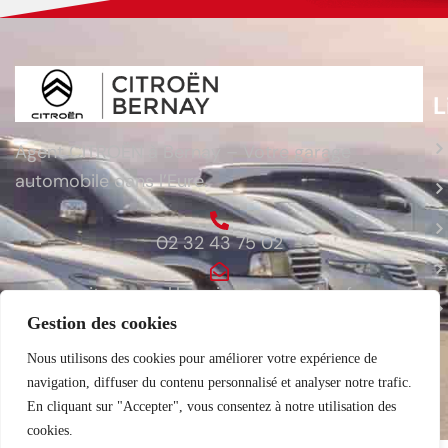
L
Agent CITROËN à Bernay – Votre garage
automobile dans l’Eure.
02 32 43 75 02
citroen.sarl.lauvriere@wanadoo.fr
Gestion des cookies
ZA du Bois du Cours 27300 Bernay
Nous utilisons des cookies pour améliorer votre expérience de
navigation, diffuser du contenu personnalisé et analyser notre trafic.
En cliquant sur "Accepter", vous consentez à notre utilisation des
cookies.
© 2026
CITROEN BERNAY
. Tous droits réservés.
Mentions