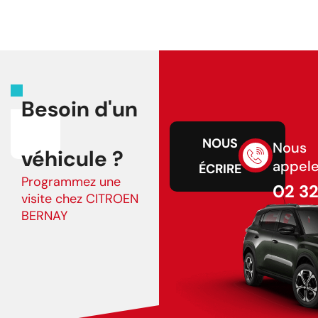
Besoin d'un
NOUS
Nous
véhicule ?
appele
ÉCRIRE
Programmez une
02 3
visite chez CITROEN
43 75
BERNAY
02