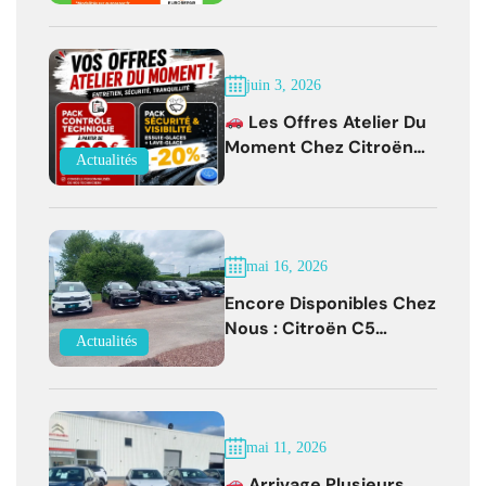
EUROREPAR Jusqu'au 31
Juillet 2026
juin 3, 2026
Les Offres Atelier Du
Moment Chez Citroën
Actualités
Bernay !
mai 16, 2026
Encore Disponibles Chez
Nous : Citroën C5
Actualités
Aircross Diesel Boîte
Auto Faible Kilométrage !
mai 11, 2026
Arrivage Plusieurs