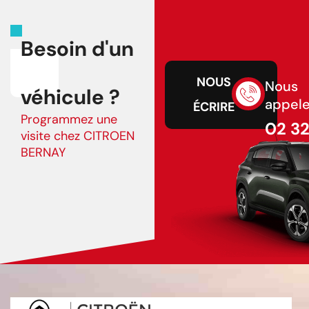
Besoin d'un
NOUS
Nous
véhicule ?
appele
ÉCRIRE
Programmez une
02 3
visite chez CITROEN
43 75
BERNAY
02