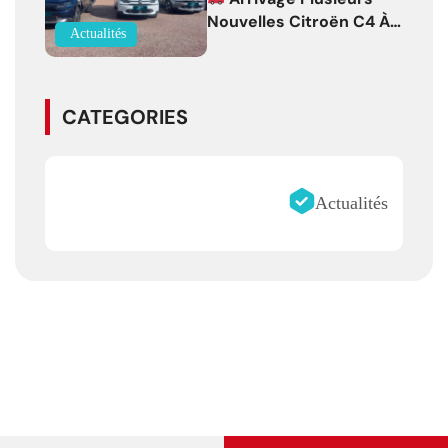
Nouvelles Citroën C4 À
Actualités
Partir De 19 500 € !
CATEGORIES
Actualités