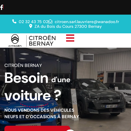
02 32 43 75 02
citroen.sarl.lauvriere@wanadoo.fr
ZA du Bois du Cours 27300 Bernay
C
I
T
R
O
Ë
N
B
E
R
N
A
Y
B
e
s
o
i
n
d
'
u
n
e
v
o
i
t
u
r
e
?
N
O
U
S
V
E
N
D
O
N
S
D
E
S
V
É
H
I
C
U
L
E
S
N
E
U
F
S
E
T
D
'
O
C
C
A
S
I
O
N
S
À
B
E
R
N
A
Y