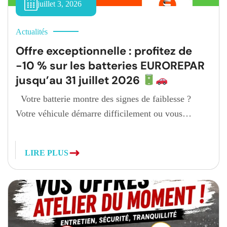
juillet 3, 2026
Actualités
Offre exceptionnelle : profitez de
-10 % sur les batteries EUROREPAR
jusqu’au 31 juillet 2026
Votre batterie montre des signes de faiblesse ?
Votre véhicule démarre difficilement ou vous
souhaitez simplement partir en vacances l’esprit
tranquille ? C’est le moment idéal pour la remplacer.
LIRE PLUS
Jusqu’au 31 juillet 2026, notre garage participe à
l’opération nationale EUROREPAR Car Service et
vous fait bénéficier de -10 % sur les batteries
EUROREPAR (hors […]