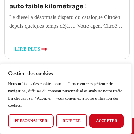
auto faible kilométrage !
Le diesel a désormais disparu du catalogue Citroën
depuis quelques temps déjà…. Votre agent Citroën
vous propose plusieurs Citroën C5 Aircross en
motorisation diesel, équipés de la boîte automatique
LIRE PLUS
EAT8, rapidement disponibles. Nos véhicules :
Année 2025
Faible kilométrage (moins de 10 000
kms)
Encore sous garantie constructeur
Cliquez ici pour voir
tous nos articles
Gestion des cookies
Véhicules déjà immatriculés en France
Aucun
Nous utilisons des cookies pour améliorer votre expérience de
malus […]
navigation, diffuser du contenu personnalisé et analyser notre trafic.
En cliquant sur "Accepter", vous consentez à notre utilisation des
cookies.
PERSONNALISER
REJETER
ACCEPTER