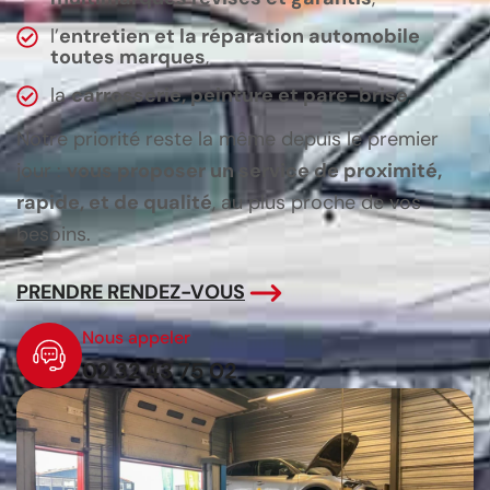
l’
entretien et la réparation automobile
toutes marques
,
la
carrosserie, peinture et pare-brise
,
Notre priorité reste la même depuis le premier
jour :
vous proposer un service de proximité,
rapide, et de qualité
, au plus proche de vos
besoins.
PRENDRE RENDEZ-VOUS
Nous appeler
02 32 43 75 02