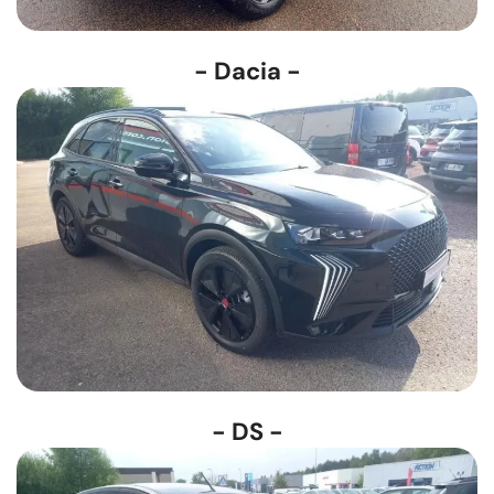
- Dacia -
- DS -