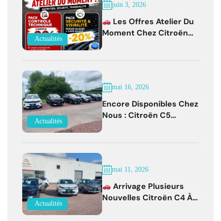
juin 3, 2026
Les Offres Atelier Du
Moment Chez Citroën
Actualités
Bernay !
mai 16, 2026
Encore Disponibles Chez
Nous : Citroën C5
Actualités
Aircross Diesel Boîte
Auto Faible Kilométrage !
mai 11, 2026
Arrivage Plusieurs
Nouvelles Citroën C4 À
Actualités
Partir De 19 500 € !