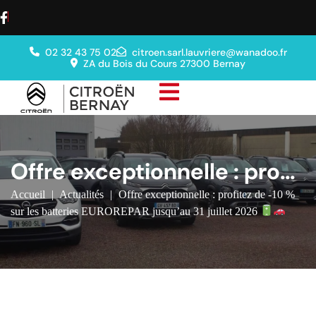
02 32 43 75 02
citroen.sarl.lauvriere@wanadoo.fr
ZA du Bois du Cours 27300 Bernay
Offre exceptionnelle : profit
ez de -10 % sur les batterie
Accueil
|
Actualités
|
Offre exceptionnelle : profitez de -10 %
sur les batteries EUROREPAR jusqu’au 31 juillet 2026
s EUROREPAR jusqu’au 31 jui
llet 2026