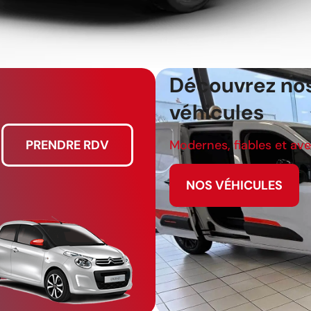
Découvrez no
véhicules
Modernes, fiables et av
PRENDRE RDV
NOS VÉHICULES