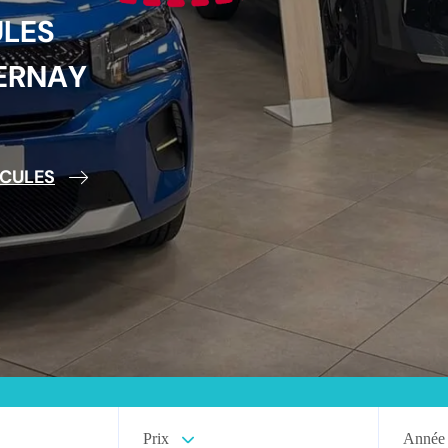
U
L
E
S
E
R
N
A
Y
ICULES
Prix
Année