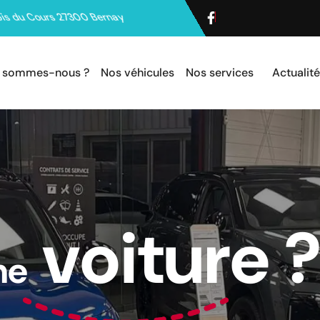
is du Cours 27300 Bernay
i sommes-nous ?
Nos véhicules
Nos services
Actualit
v
o
i
t
u
r
e
n
e