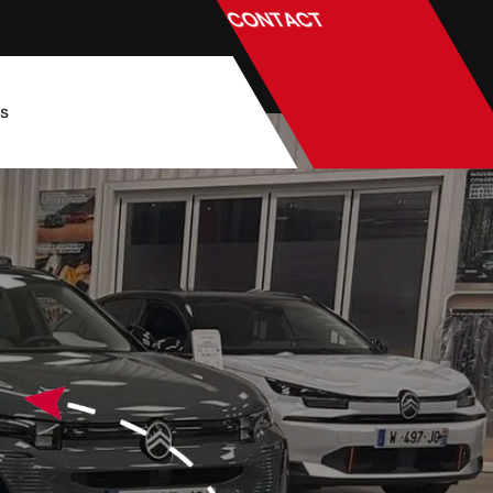
CONTACT
és
?