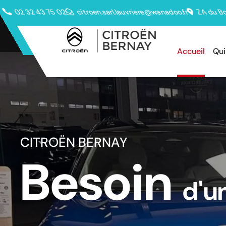
02 32 43 75 02
citroen.sarl.lauvriere@wanadoo.fr
ZA du Bo
Accueil
Qu
C
I
T
R
O
Ë
N
B
E
R
N
A
Y
B
e
s
o
i
n
d
'
u