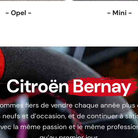
- Opel -
- Mini -
Citroën
Bernay
ommes fiers de vendre chaque année plus
 neufs et d’occasion, et de continuer à sati
 avec la même passion et le même professio
qu’au premier jour.