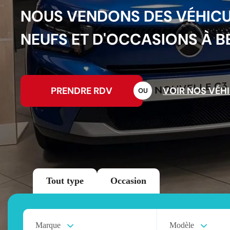
N
O
U
S
V
E
N
D
O
N
S
D
E
S
V
É
H
I
C
N
E
U
F
S
E
T
D
'
O
C
C
A
S
I
O
N
S
À
B
PRENDRE RDV
VOIR NOS VÉH
O
U
Tout type
Occasion
Marque
Modèle