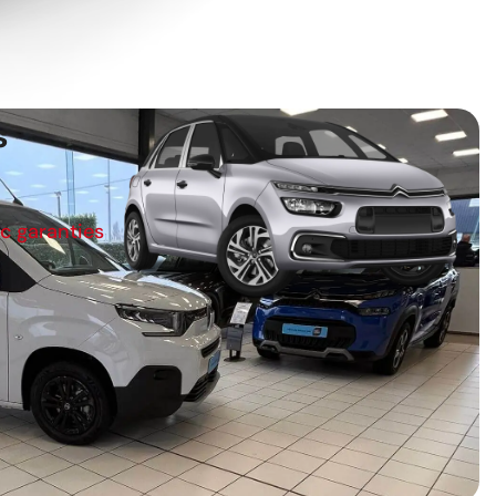
s
ec garanties