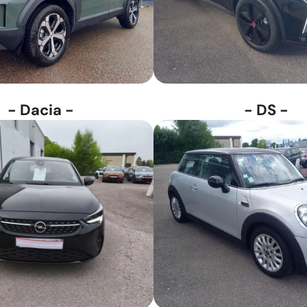
- Dacia -
- DS -