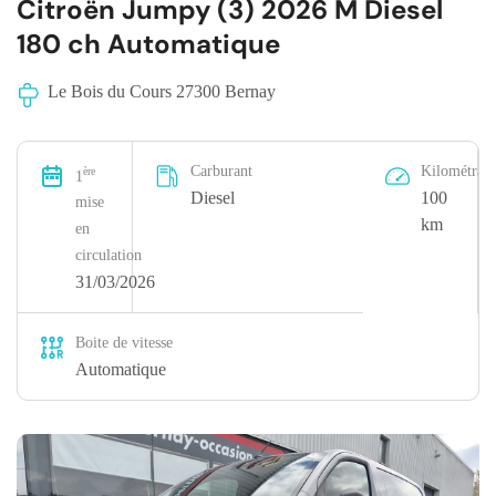
Citroën Jumpy (3) 2026 M Diesel
180 ch Automatique
Le Bois du Cours 27300 Bernay
Carburant
Kilométrag
ère
1
Diesel
100
mise
km
en
circulation
31/03/2026
Boite de vitesse
Automatique