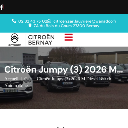
02 32 43 75 02
citroen.sarl.lauvriere@wanadoo.fr
ZA du Bois du Cours 27300 Bernay
Citroën Jumpy (3) 2026 M
Diesel 180 ch Automatique
Accueil
|
Car
|
Citroën Jumpy (3) 2026 M Diesel 180 ch
Automatique