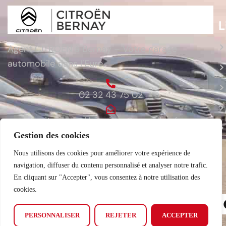
L
Agent CITROËN à Bernay – Votre garage
automobile dans l’Eure.
02 32 43 75 02
citroen.sarl.lauvriere@wanadoo.fr
Gestion des cookies
ZA du Bois du Cours 27300 Bernay
Nous utilisons des cookies pour améliorer votre expérience de
navigation, diffuser du contenu personnalisé et analyser notre trafic.
En cliquant sur "Accepter", vous consentez à notre utilisation des
cookies.
© 2026
CITROEN BERNAY
. Tous droits réservés.
Mentions
légales
. Site par
Visiblement Net – Rouen
PERSONNALISER
REJETER
ACCEPTER