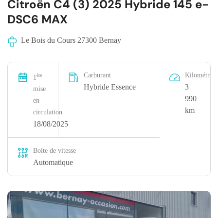
Citroën C4 (3) 2025 Hybride 145 e-
DSC6 MAX
Le Bois du Cours 27300 Bernay
Carburant
Kilométrag
ère
1
Hybride Essence
3
mise
990
en
km
circulation
18/08/2025
Boite de vitesse
Automatique