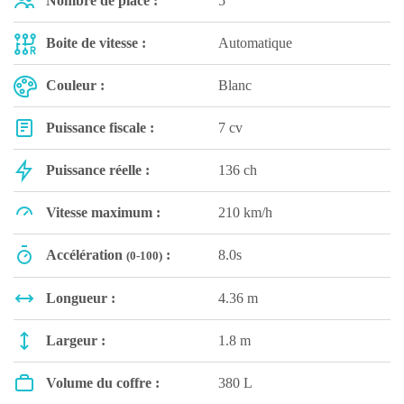
Nombre de place :
5
Boite de vitesse :
Automatique
Couleur :
Blanc
Puissance fiscale :
7 cv
Puissance réelle :
136 ch
Vitesse maximum :
210 km/h
Accélération
:
8.0s
(0-100)
Longueur :
4.36 m
Largeur :
1.8 m
Volume du coffre :
380 L