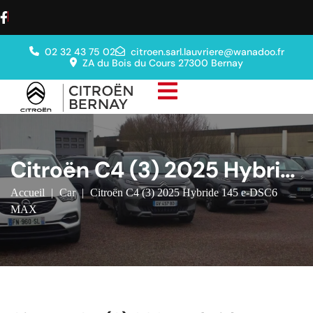
02 32 43 75 02
citroen.sarl.lauvriere@wanadoo.fr
ZA du Bois du Cours 27300 Bernay
Citroën C4 (3) 2025 Hybrid
e 145 e-DSC6 MAX
Accueil
|
Car
|
Citroën C4 (3) 2025 Hybride 145 e-DSC6
MAX