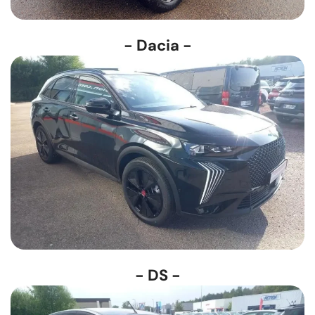
- Dacia -
- DS -