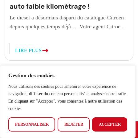
auto faible kilométrage !
Le diesel a désormais disparu du catalogue Citroën
depuis quelques temps déjà…. Votre agent Citroën
vous propose plusieurs Citroën C5 Aircross en
motorisation diesel, équipés de la boîte automatique
LIRE PLUS
EAT8, rapidement disponibles. Nos véhicules :
Année 2025
Faible kilométrage (moins de 10 000
kms)
Encore sous garantie constructeur
Cliquez ici pour voir
tous nos articles
Gestion des cookies
Véhicules déjà immatriculés en France
Aucun
Nous utilisons des cookies pour améliorer votre expérience de
malus […]
navigation, diffuser du contenu personnalisé et analyser notre trafic.
En cliquant sur "Accepter", vous consentez à notre utilisation des
cookies.
PERSONNALISER
REJETER
ACCEPTER