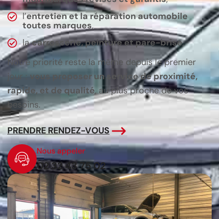
l’
entretien et la réparation automobile
toutes marques
,
la
carrosserie, peinture et pare-brise
,
Notre priorité reste la même depuis le premier
jour :
vous proposer un service de proximité,
rapide, et de qualité
, au plus proche de vos
besoins.
PRENDRE RENDEZ-VOUS
Nous appeler
02 32 43 75 02