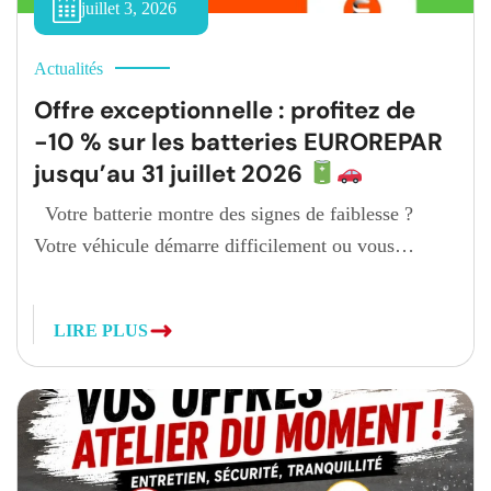
juillet 3, 2026
Actualités
Offre exceptionnelle : profitez de
-10 % sur les batteries EUROREPAR
jusqu’au 31 juillet 2026
Votre batterie montre des signes de faiblesse ?
Votre véhicule démarre difficilement ou vous
souhaitez simplement partir en vacances l’esprit
tranquille ? C’est le moment idéal pour la remplacer.
LIRE PLUS
Jusqu’au 31 juillet 2026, notre garage participe à
l’opération nationale EUROREPAR Car Service et
vous fait bénéficier de -10 % sur les batteries
EUROREPAR (hors […]