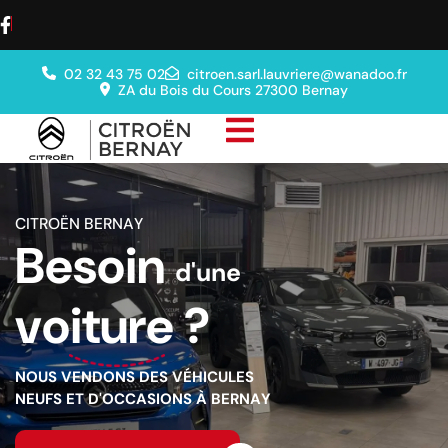
02 32 43 75 02
citroen.sarl.lauvriere@wanadoo.fr
ZA du Bois du Cours 27300 Bernay
C
I
T
R
O
Ë
N
B
E
R
N
A
Y
B
e
s
o
i
n
d
'
u
n
e
v
o
i
t
u
r
e
?
N
O
U
S
V
E
N
D
O
N
S
D
E
S
V
É
H
I
C
U
L
E
S
N
E
U
F
S
E
T
D
'
O
C
C
A
S
I
O
N
S
À
B
E
R
N
A
Y