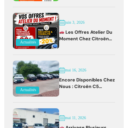
EUROREPAR Jusqu'au 31
Juillet 2026
juin 3, 2026
Les Offres Atelier Du
Moment Chez Citroën
Actualités
Bernay !
mai 16, 2026
Encore Disponibles Chez
Nous : Citroën C5
Actualités
Aircross Diesel Boîte
Auto Faible Kilométrage !
mai 11, 2026
Arrivage Plusieurs