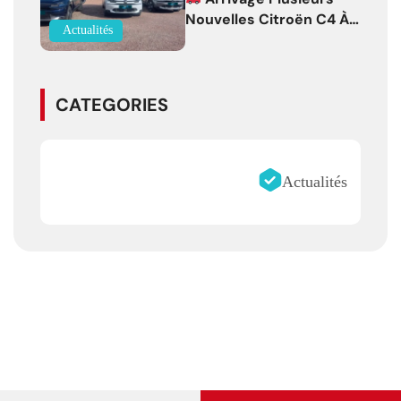
Nouvelles Citroën C4 À
Actualités
Partir De 19 500 € !
CATEGORIES
Actualités