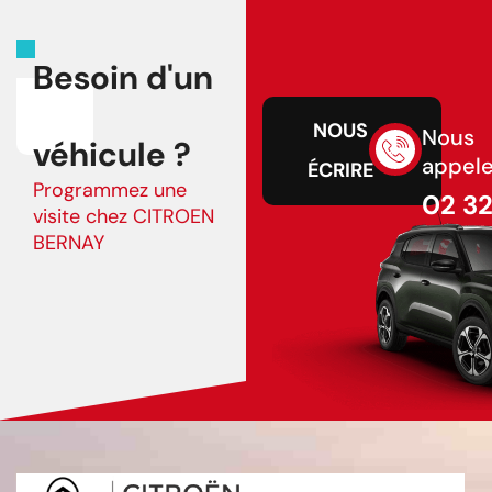
Besoin d'un
NOUS
Nous
véhicule ?
appele
ÉCRIRE
Programmez une
02 3
visite chez CITROEN
43 75
BERNAY
02