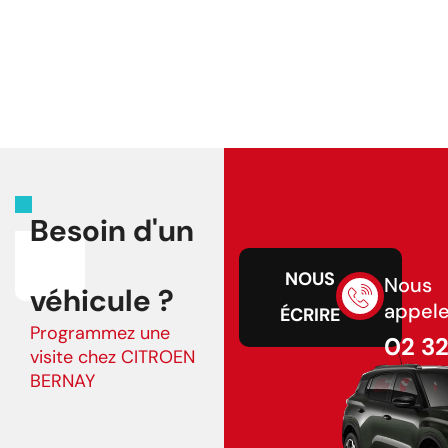
Besoin d'un
NOUS
Nous
véhicule ?
appele
ÉCRIRE
Programmez une
02 3
visite chez CITROEN
43 75
BERNAY
02