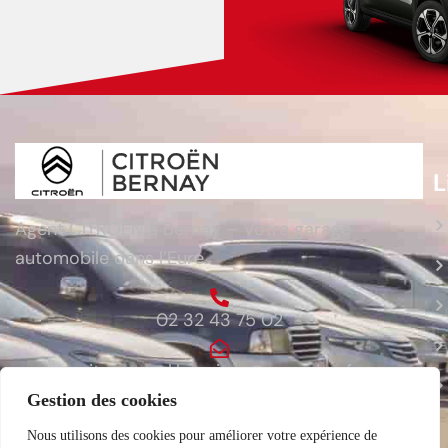
L
Agent CITROËN à Bernay – Votre garage
automobile dans l’Eure.
02 32 43 75 02
citroen.sarl.lauvriere@wanadoo.fr
Gestion des cookies
ZA du Bois du Cours 27300 Bernay
Nous utilisons des cookies pour améliorer votre expérience de