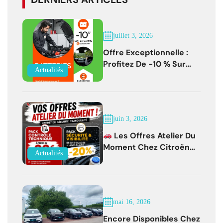
juillet 3, 2026
Offre Exceptionnelle :
Profitez De -10 % Sur
Actualités
Les Batteries
EUROREPAR Jusqu'au 31
Juillet 2026
juin 3, 2026
Les Offres Atelier Du
Moment Chez Citroën
Actualités
Bernay !
mai 16, 2026
Encore Disponibles Chez