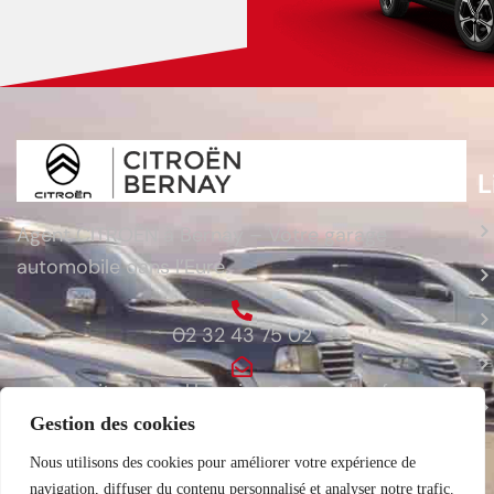
L
Agent CITROËN à Bernay – Votre garage
automobile dans l’Eure.
02 32 43 75 02
citroen.sarl.lauvriere@wanadoo.fr
Gestion des cookies
ZA du Bois du Cours 27300 Bernay
Nous utilisons des cookies pour améliorer votre expérience de
navigation, diffuser du contenu personnalisé et analyser notre trafic.