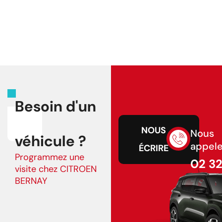
Besoin d'un
NOUS
Nous
véhicule ?
appele
ÉCRIRE
Programmez une
02 3
visite chez CITROEN
43 75
BERNAY
02