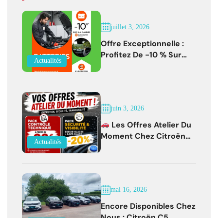
juillet 3, 2026
Offre Exceptionnelle :
Profitez De -10 % Sur
Actualités
Les Batteries
EUROREPAR Jusqu'au 31
Juillet 2026
juin 3, 2026
Les Offres Atelier Du
Moment Chez Citroën
Actualités
Bernay !
mai 16, 2026
Encore Disponibles Chez
Nous : Citroën C5