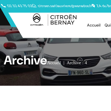
02 32 43 75 02
citroen.sarl.lauvriere@wanadoo.fr
ZA du Bo
Accueil
Qu
Archive
Accueil
|
Archive : 4