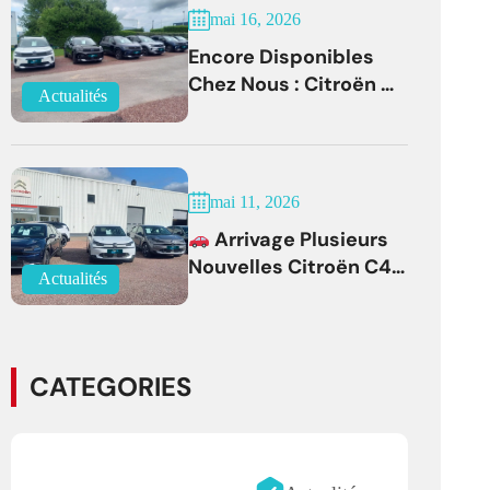
mai 16, 2026
Encore Disponibles
Chez Nous : Citroën C5
Actualités
Aircross Diesel Boîte
Auto Faible
Kilométrage !
mai 11, 2026
Arrivage Plusieurs
Nouvelles Citroën C4
Actualités
À Partir De 19 500 € !
CATEGORIES