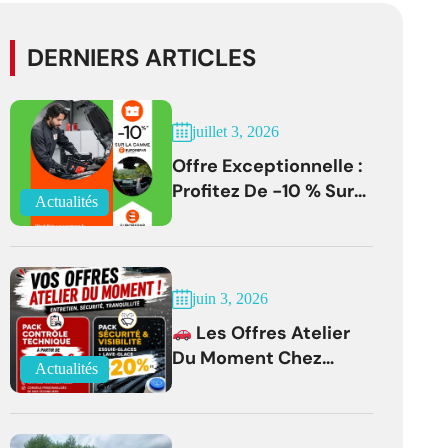
DERNIERS ARTICLES
juillet 3, 2026
Offre Exceptionnelle :
Profitez De -10 % Sur
Actualités
Les Batteries
EUROREPAR Jusqu'au
31 Juillet 2026
juin 3, 2026
Les Offres Atelier
Du Moment Chez
Actualités
Citroën Bernay !