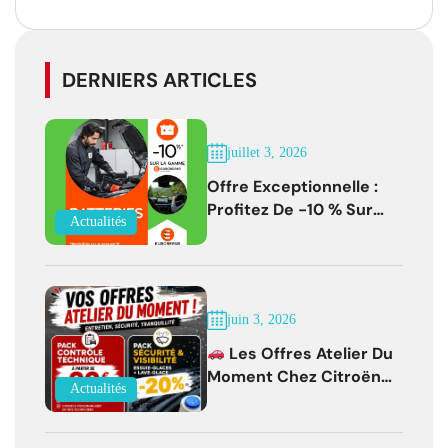
DERNIERS ARTICLES
juillet 3, 2026
Offre Exceptionnelle :
Profitez De -10 % Sur
Actualités
Les Batteries
EUROREPAR Jusqu'au 31
Juillet 2026
juin 3, 2026
Les Offres Atelier Du
Moment Chez Citroën
Actualités
Bernay !