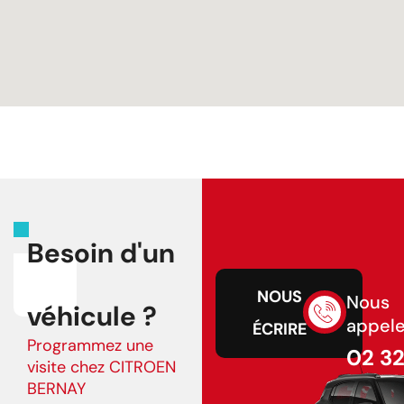
Besoin d'un
NOUS
Nous
véhicule ?
appele
ÉCRIRE
Programmez une
02 3
visite chez CITROEN
43 75
BERNAY