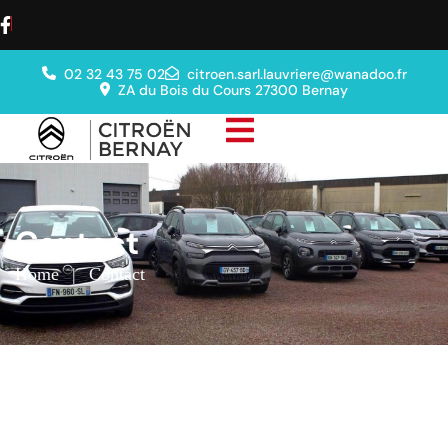
02 32 43 75 02
citroen.sarl.lauvriere@wanadoo.fr
ZA du Bois du Cours 27300 Bernay
Contact
Home
|
Contact